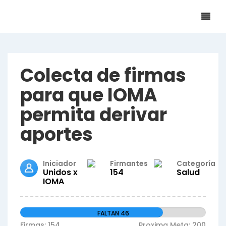
Colecta de firmas
para que IOMA
permita derivar
aportes
Iniciador
Firmantes
Categoría
Unidos x
154
Salud
IOMA
FALTAN 46
Firmas: 154
Proxima Meta: 200