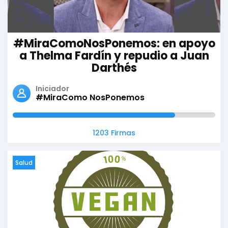
#MiraComoNosPonemos: en apoyo
a Thelma Fardín y repudio a Juan
Darthés
Iniciador
#MiraComo NosPonemos
1203 Firmas
Salud