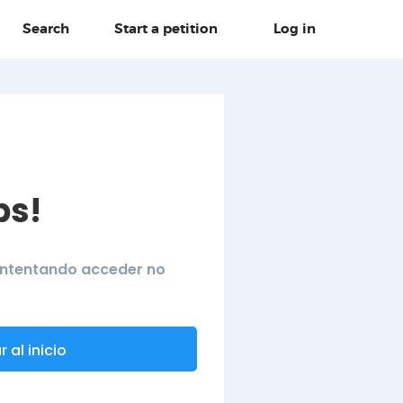
Search
Start a petition
Log in
ps!
 intentando acceder no
 al inicio