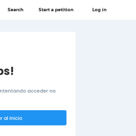
Search
Start a petition
Log in
ps!
 intentando acceder no
 al inicio