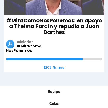
#MiraComoNosPonemos: en apoyo
a Thelma Fardín y repudio a Juan
Darthés
Iniciador
#MiraComo
NosPonemos
1203 Firmas
Equipo
Guías