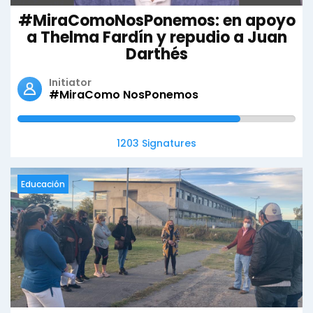
#MiraComoNosPonemos: en apoyo
a Thelma Fardín y repudio a Juan
Darthés
Initiator
#MiraComo NosPonemos
1203 Signatures
Educación