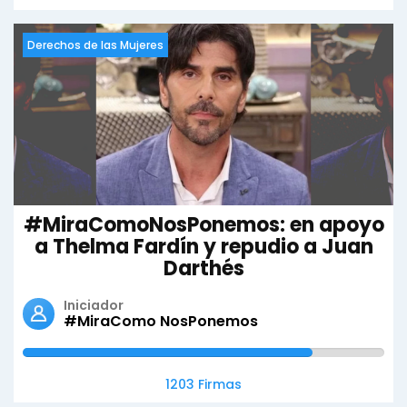
Derechos de las Mujeres
#MiraComoNosPonemos: en apoyo
a Thelma Fardín y repudio a Juan
Darthés
Iniciador
#MiraComo NosPonemos
1203 Firmas