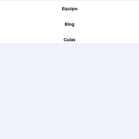
Equipo
Blog
Guías
Firmas
Prensa
Contacto
Políticas de uso
Políticas de privacidad
Normas de comportamiento