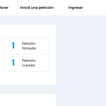
lorar
Iniciá una petición
Ingresar
1
Petición
firmada
1
Petición
creada