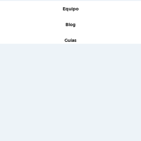
Equipo
Blog
Guías
Firmas
Prensa
Contacto
Políticas de uso
Políticas de privacidad
Normas de comportamiento