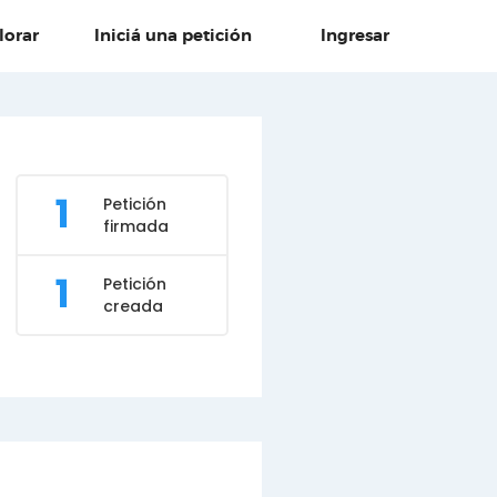
lorar
Iniciá una petición
Ingresar
1
Petición
firmada
1
Petición
creada